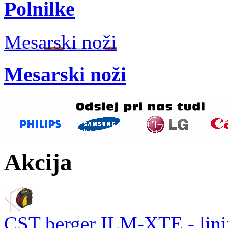
Polnilke
Mesarski noži
Mesarski noži
Akcija
CST berger ILM-XTE - linij