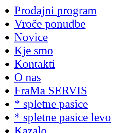
Prodajni program
Vroče ponudbe
Novice
Kje smo
Kontakti
O nas
FraMa SERVIS
* spletne pasice
* spletne pasice levo
Kazalo