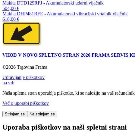
Makita DTD129RFJ - Akumulatorski udarni vijačnik
504,00 €
Makita DHP481RFE - Akumulatorski vibracijski vrtalnik vijačnik
618,00 €
VHOD V NOVO SPLETNO STRAN 2026 FRAMA SERVIS K
©2026 Trgovina Frama
Upravljanje piškotkov
na vrh
Naša spletna stran uporablja piškotke, ki se naložijo na vaš računalnik.
Več o uporabi piškotkov
Strinjam se
Ne strinjam se
Uporaba piškotkov na naši spletni strani