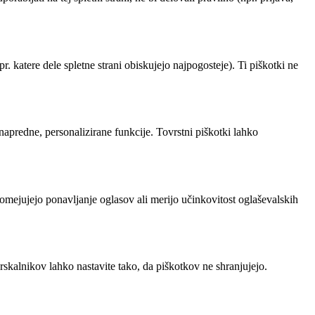
. katere dele spletne strani obiskujejo najpogosteje). Ti piškotki ne
 napredne, personalizirane funkcije. Tovrstni piškotki lahko
 omejujejo ponavljanje oglasov ali merijo učinkovitost oglaševalskih
skalnikov lahko nastavite tako, da piškotkov ne shranjujejo.