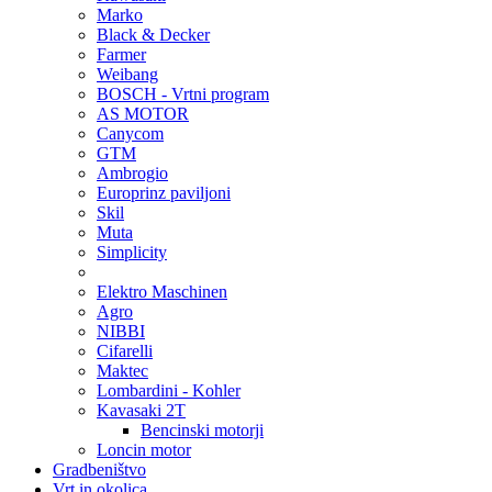
Marko
Black & Decker
Farmer
Weibang
BOSCH - Vrtni program
AS MOTOR
Canycom
GTM
Ambrogio
Europrinz paviljoni
Skil
Muta
Simplicity
Elektro Maschinen
Agro
NIBBI
Cifarelli
Maktec
Lombardini - Kohler
Kavasaki 2T
Bencinski motorji
Loncin motor
Gradbeništvo
Vrt in okolica