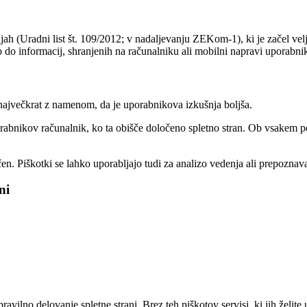
h (Uradni list št. 109/2012; v nadaljevanju ZEKom-1), ki je začel velja
p do informacij, shranjenih na računalniku ali mobilni napravi uporabni
največkrat z namenom, da je uporabnikova izkušnja boljša.
uporabnikov računalnik, ko ta obišče določeno spletno stran. Ob vsakem
čen. Piškotki se lahko uporabljajo tudi za analizo vedenja ali prepoznav
ni
o delovanje spletne strani. Brez teh piškotov servisi, ki jih želite upor