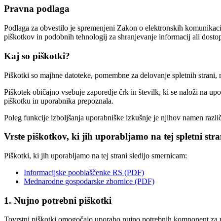
Pravna podlaga
Podlaga za obvestilo je spremenjeni Zakon o elektronskih komunikacija
piškotkov in podobnih tehnologij za shranjevanje informacij ali dosto
Kaj so piškotki?
Piškotki so majhne datoteke, pomembne za delovanje spletnih strani, 
Piškotek običajno vsebuje zaporedje črk in številk, ki se naloži na 
piškotku in uporabnika prepoznala.
Poleg funkcije izboljšanja uporabniške izkušnje je njihov namen razli
Vrste piškotkov, ki jih uporabljamo na tej spletni stra
Piškotki, ki jih uporabljamo na tej strani sledijo smernicam:
Informacijske pooblaščenke RS (PDF)
Mednarodne gospodarske zbornice (PDF)
1. Nujno potrebni piškotki
Tovrstni piškotki omogočajo uporabo nujno potrebnih komponent za praviln