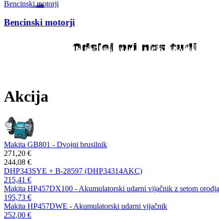
Bencinski motorji
Bencinski motorji
Akcija
Makita GB801 - Dvojni brusilnik
271,20 €
244,08 €
DHP343SYE + B-28597 (DHP34314AKC)
215,41 €
Makita HP457DX100 - Akumulatorski udarni vijačnik z setom orodj
195,73 €
Makita HP457DWE - Akumulatorski udarni vijačnik
252,00 €