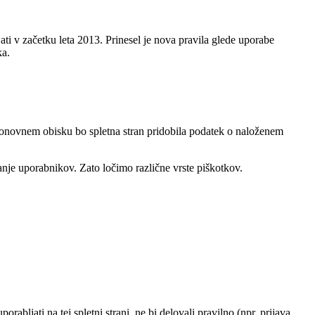
ti v začetku leta 2013. Prinesel je nova pravila glede uporabe
ka.
 ponovnem obisku bo spletna stran pridobila podatek o naloženem
anje uporabnikov. Zato ločimo različne vrste piškotkov.
abljati na tej spletni strani, ne bi delovali pravilno (npr. prijava,