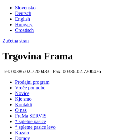
Slovensko
Deutsch
English
Hungary
Croatisch
Začetna stran
Trgovina Frama
Tel: 00386-02-7200483 | Fax: 00386-02-7200476
Prodajni program
Vroče ponudbe
Novice
Kje smo
Kontakti
O nas
FraMa SERVIS
* spletne pasice
* spletne pasice levo
Kazalo
Domov