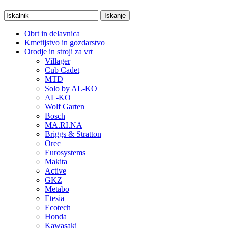
Obrt in delavnica
Kmetijstvo in gozdarstvo
Orodje in stroji za vrt
Villager
Cub Cadet
MTD
Solo by AL-KO
AL-KO
Wolf Garten
Bosch
MA.RI.NA
Briggs & Stratton
Orec
Eurosystems
Makita
Active
GKZ
Metabo
Etesia
Ecotech
Honda
Kawasaki