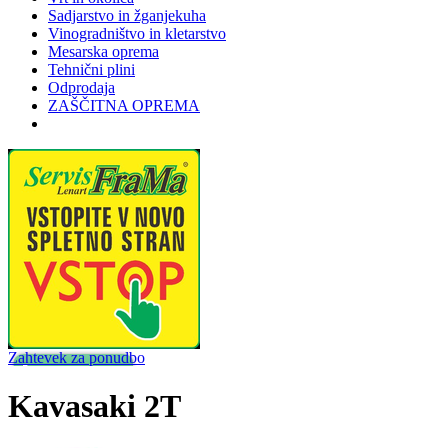
Sadjarstvo in žganjekuha
Vinogradništvo in kletarstvo
Mesarska oprema
Tehnični plini
Odprodaja
ZAŠČITNA OPREMA
Zahtevek za ponudbo
Kavasaki 2T