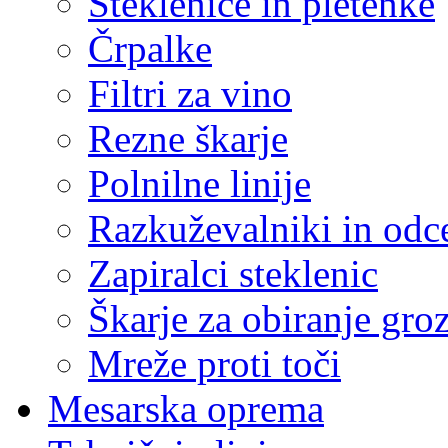
Steklenice in pletenke
Črpalke
Filtri za vino
Rezne škarje
Polnilne linije
Razkuževalniki in odce
Zapiralci steklenic
Škarje za obiranje gro
Mreže proti toči
Mesarska oprema