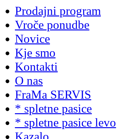
Prodajni program
Vroče ponudbe
Novice
Kje smo
Kontakti
O nas
FraMa SERVIS
* spletne pasice
* spletne pasice levo
Kazalo