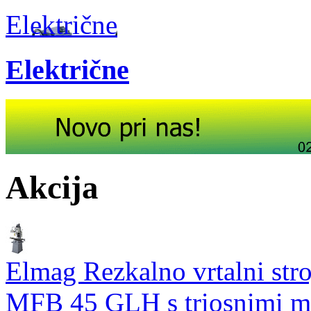
Električne
Električne
Akcija
Elmag Rezkalno vrtalni str
MFB 45 GLH s triosnimi me