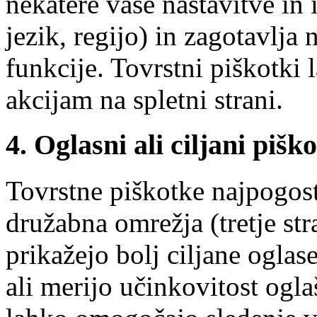
nekatere vaše nastavitve in 
jezik, regijo) in zagotavlja
funkcije. Tovrstni piškotki
akcijam na spletni strani.
4. Oglasni ali ciljani piško
Tovrstne piškotke najpogost
družabna omrežja (tretje s
prikažejo bolj ciljane ogla
ali merijo učinkovitost ogla