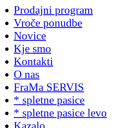
Prodajni program
Vroče ponudbe
Novice
Kje smo
Kontakti
O nas
FraMa SERVIS
* spletne pasice
* spletne pasice levo
Kazalo