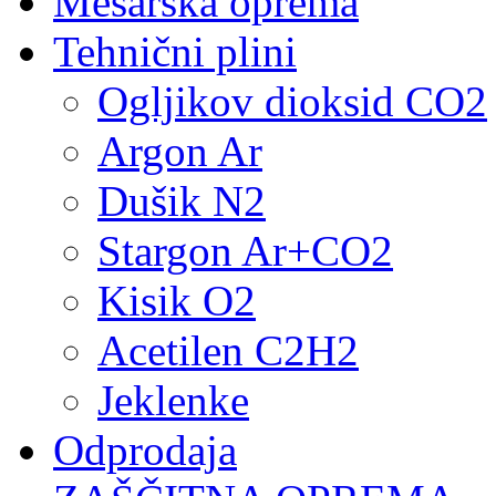
Mesarska oprema
Tehnični plini
Ogljikov dioksid CO2
Argon Ar
Dušik N2
Stargon Ar+CO2
Kisik O2
Acetilen C2H2
Jeklenke
Odprodaja