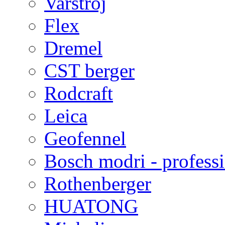
Varstroj
Flex
Dremel
CST berger
Rodcraft
Leica
Geofennel
Bosch modri - profess
Rothenberger
HUATONG