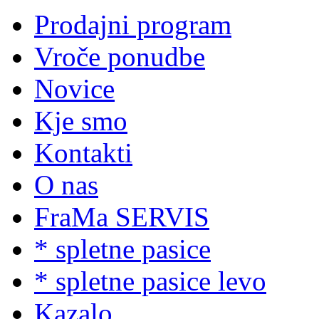
Prodajni program
Vroče ponudbe
Novice
Kje smo
Kontakti
O nas
FraMa SERVIS
* spletne pasice
* spletne pasice levo
Kazalo