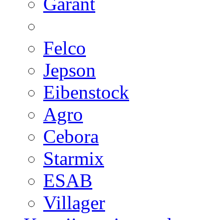
Garant
Felco
Jepson
Eibenstock
Agro
Cebora
Starmix
ESAB
Villager