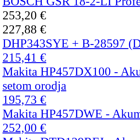
BOSCH GSR 18-2-LI Profe
253,20 €
227,88 €
DHP343SYE + B-28597 (
215,41 €
Makita HP457DX100 - Akumu
setom orodja
195,73 €
Makita HP457DWE - Akumul
252,00 €