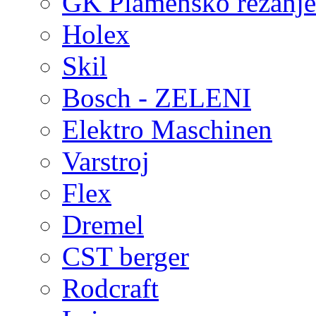
GK Plamensko rezanje 
Holex
Skil
Bosch - ZELENI
Elektro Maschinen
Varstroj
Flex
Dremel
CST berger
Rodcraft