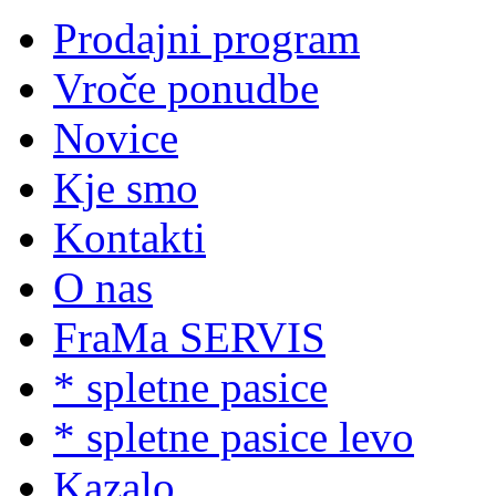
Prodajni program
Vroče ponudbe
Novice
Kje smo
Kontakti
O nas
FraMa SERVIS
* spletne pasice
* spletne pasice levo
Kazalo