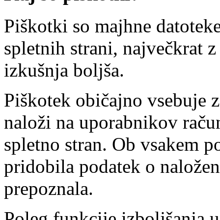
Piškotki so majhne datotek
spletnih strani, največkrat
izkušnja boljša.
Piškotek običajno vsebuje za
naloži na uporabnikov račun
spletno stran. Ob vsakem p
pridobila podatek o nalože
prepoznala.
Poleg funkcije izboljšanja 