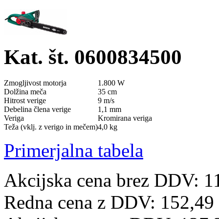
Kat. št. 0600834500
Zmogljivost motorja
1.800 W
Dolžina meča
35 cm
Hitrost verige
9 m/s
Debelina člena verige
1,1 mm
Veriga
Kromirana veriga
Teža (vklj. z verigo in mečem)
4,0 kg
Primerjalna tabela
Akcijska cena brez DDV: 1
Redna cena z DDV:
152,49