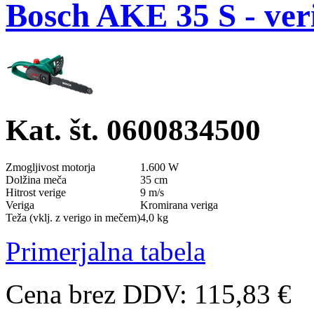
Bosch AKE 35 S - ver
Kat. št. 0600834500
Zmogljivost motorja
1.600 W
Dolžina meča
35 cm
Hitrost verige
9 m/s
Veriga
Kromirana veriga
Teža (vklj. z verigo in mečem)
4,0 kg
Primerjalna tabela
Cena brez DDV: 115,83 €