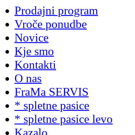
Prodajni program
Vroče ponudbe
Novice
Kje smo
Kontakti
O nas
FraMa SERVIS
* spletne pasice
* spletne pasice levo
Kazalo