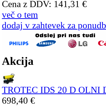
Cena z DDV:
141,31 €
več o tem
dodaj v zahtevek za ponud
Akcija
TROTEC IDS 20 D OLNI
698,40 €