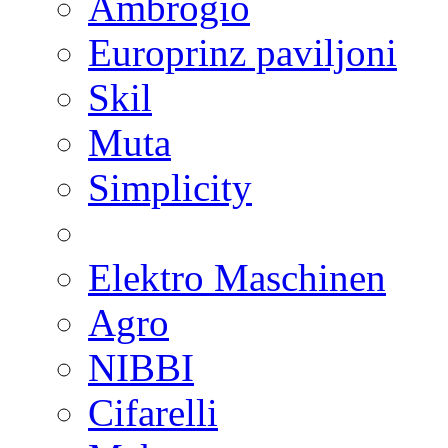
Ambrogio
Europrinz paviljoni
Skil
Muta
Simplicity
Elektro Maschinen
Agro
NIBBI
Cifarelli