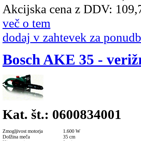
Akcijska cena z DDV:
109,
več o tem
dodaj v zahtevek za ponud
Bosch AKE 35 - veriž
Kat. št.: 0600834001
Zmogljivost motorja
1.600 W
Dolžina meča
35 cm