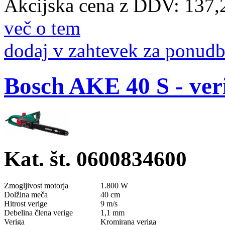
Akcijska cena z DDV:
137,
več o tem
dodaj v zahtevek za ponud
Bosch AKE 40 S - ver
Kat. št. 0600834600
Zmogljivost motorja
1.800 W
Dolžina meča
40 cm
Hitrost verige
9 m/s
Debelina člena verige
1,1 mm
Veriga
Kromirana veriga