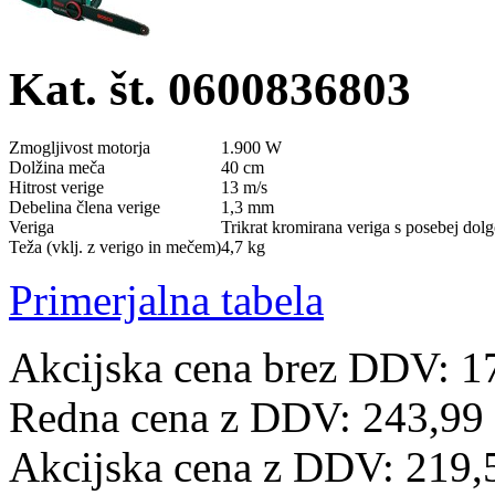
Kat. št. 0600836803
Zmogljivost motorja
1.900 W
Dolžina meča
40 cm
Hitrost verige
13 m/s
Debelina člena verige
1,3 mm
Veriga
Trikrat kromirana veriga s posebej dol
Teža (vklj. z verigo in mečem)
4,7 kg
Primerjalna tabela
Akcijska cena brez DDV: 1
Redna cena z DDV:
243,99
Akcijska cena z DDV:
219,