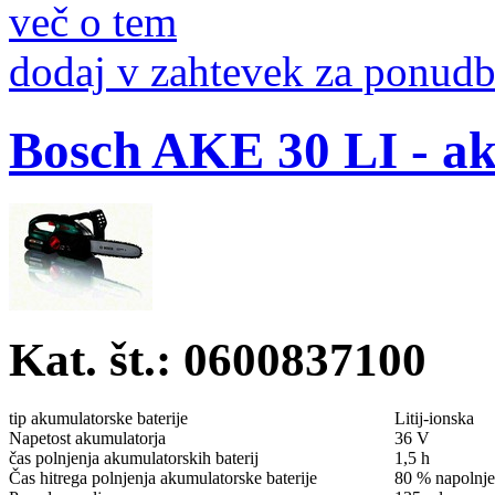
več o tem
dodaj v zahtevek za ponud
Bosch AKE 30 LI - ak
Kat. št.: 0600837100
tip akumulatorske baterije
Litij-ionska
Napetost akumulatorja
36 V
čas polnjenja akumulatorskih baterij
1,5 h
Čas hitrega polnjenja akumulatorske baterije
80 % napolnje