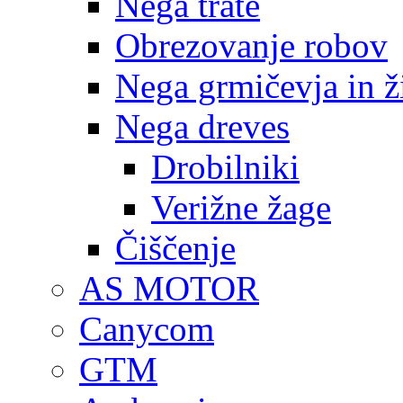
Nega trate
Obrezovanje robov
Nega grmičevja in ž
Nega dreves
Drobilniki
Verižne žage
Čiščenje
AS MOTOR
Canycom
GTM