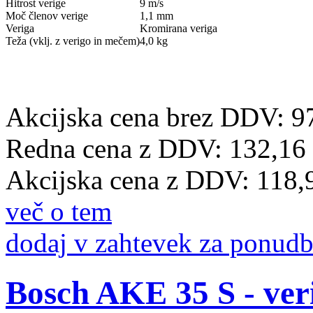
Hitrost verige
9 m/s
Moč členov verige
1,1 mm
Veriga
Kromirana veriga
Teža (vklj. z verigo in mečem)
4,0 kg
Akcijska cena brez DDV: 9
Redna cena z DDV:
132,16
Akcijska cena z DDV:
118,
več o tem
dodaj v zahtevek za ponud
Bosch AKE 35 S - ver