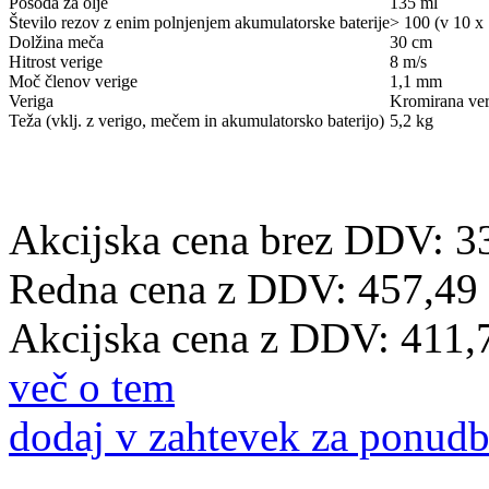
Posoda za olje
135 ml
Število rezov z enim polnjenjem akumulatorske baterije
> 100 (v 10 x
Dolžina meča
30 cm
Hitrost verige
8 m/s
Moč členov verige
1,1 mm
Veriga
Kromirana ver
Teža (vklj. z verigo, mečem in akumulatorsko baterijo)
5,2 kg
Akcijska cena brez DDV: 3
Redna cena z DDV:
457,49
Akcijska cena z DDV:
411,
več o tem
dodaj v zahtevek za ponud