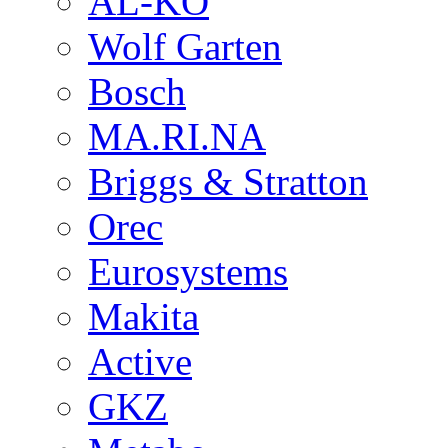
AL-KO
Wolf Garten
Bosch
MA.RI.NA
Briggs & Stratton
Orec
Eurosystems
Makita
Active
GKZ