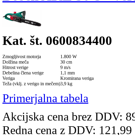
Kat. št. 0600834400
Zmogljivost motorja
1.800 W
Dolžina meča
30 cm
Hitrost verige
9 m/s
Debelina člena verige
1,1 mm
Veriga
Kromirana veriga
Teža (vklj. z verigo in mečem)
3,9 kg
Primerjalna tabela
Akcijska cena brez DDV: 8
Redna cena z DDV:
121,99