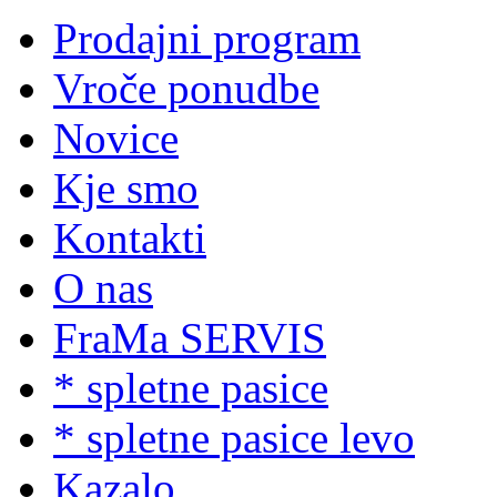
Prodajni program
Vroče ponudbe
Novice
Kje smo
Kontakti
O nas
FraMa SERVIS
* spletne pasice
* spletne pasice levo
Kazalo