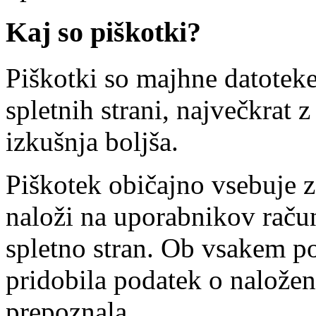
Kaj so piškotki?
Piškotki so majhne datotek
spletnih strani, največkrat
izkušnja boljša.
Piškotek običajno vsebuje za
naloži na uporabnikov račun
spletno stran. Ob vsakem p
pridobila podatek o nalože
prepoznala.