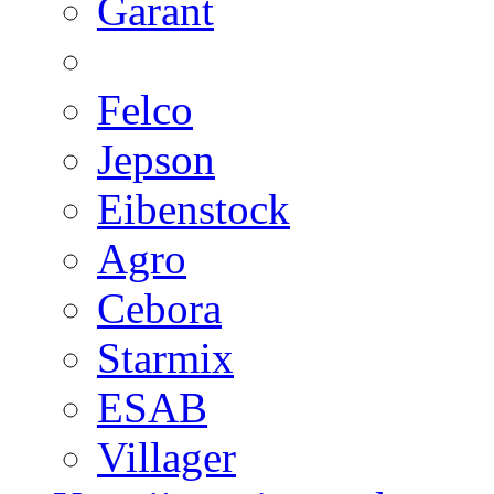
Garant
Felco
Jepson
Eibenstock
Agro
Cebora
Starmix
ESAB
Villager