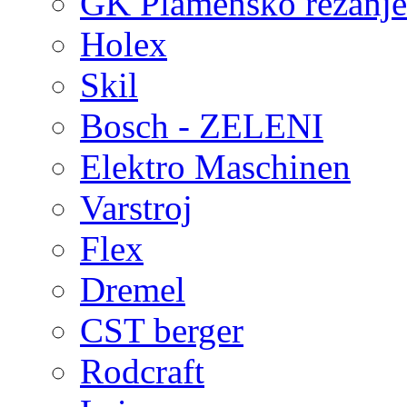
GK Plamensko rezanje 
Holex
Skil
Bosch - ZELENI
Elektro Maschinen
Varstroj
Flex
Dremel
CST berger
Rodcraft