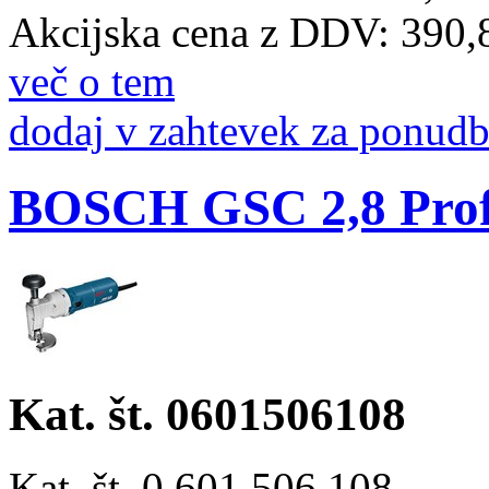
Akcijska cena z DDV:
390,
več o tem
dodaj v zahtevek za ponud
BOSCH GSC 2,8 Profe
Kat. št. 0601506108
Kat. št. 0 601 506 108