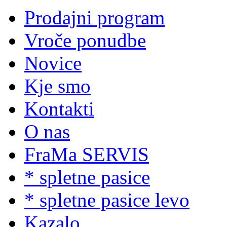
Prodajni program
Vroče ponudbe
Novice
Kje smo
Kontakti
O nas
FraMa SERVIS
* spletne pasice
* spletne pasice levo
Kazalo