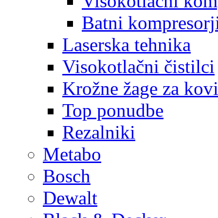
Visokotlačni kom
Batni kompresorj
Laserska tehnika
Visokotlačni čistilci
Krožne žage za kov
Top ponudbe
Rezalniki
Metabo
Bosch
Dewalt