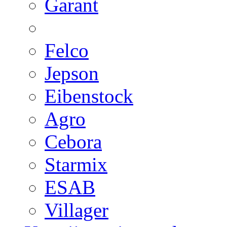
Garant
Felco
Jepson
Eibenstock
Agro
Cebora
Starmix
ESAB
Villager