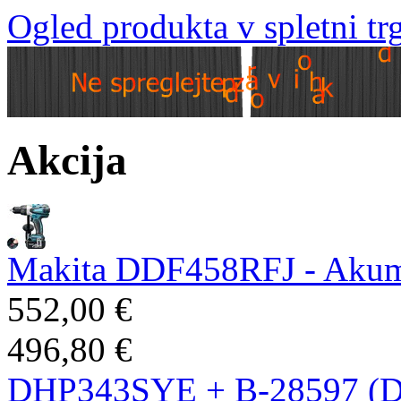
Ogled produkta v spletni tr
Akcija
Makita DDF458RFJ - Akumul
552,00 €
496,80 €
DHP343SYE + B-28597 (