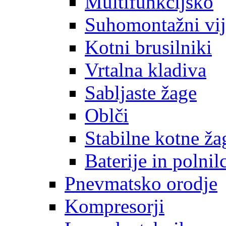
Multifunkcijsko
Suhomontažni vij
Kotni brusilniki
Vrtalna kladiva
Sabljaste žage
Oblči
Stabilne kotne ža
Baterije in polnil
Pnevmatsko orodje
Kompresorji