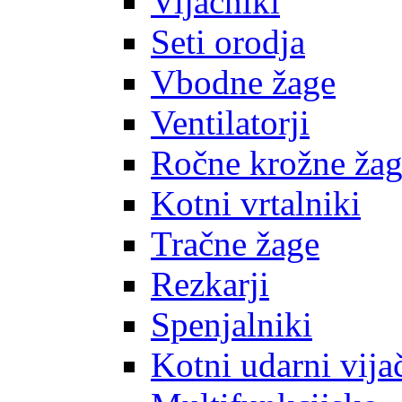
Vijačniki
Seti orodja
Vbodne žage
Ventilatorji
Ročne krožne ža
Kotni vrtalniki
Tračne žage
Rezkarji
Spenjalniki
Kotni udarni vija