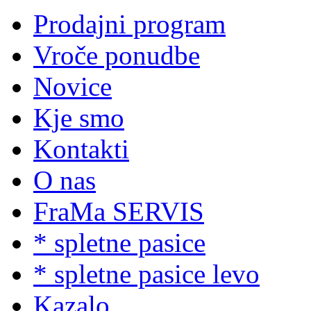
Prodajni program
Vroče ponudbe
Novice
Kje smo
Kontakti
O nas
FraMa SERVIS
* spletne pasice
* spletne pasice levo
Kazalo