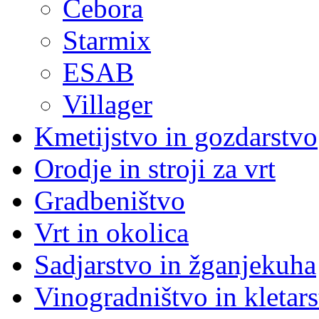
Cebora
Starmix
ESAB
Villager
Kmetijstvo in gozdarstvo
Orodje in stroji za vrt
Gradbeništvo
Vrt in okolica
Sadjarstvo in žganjekuha
Vinogradništvo in kletar