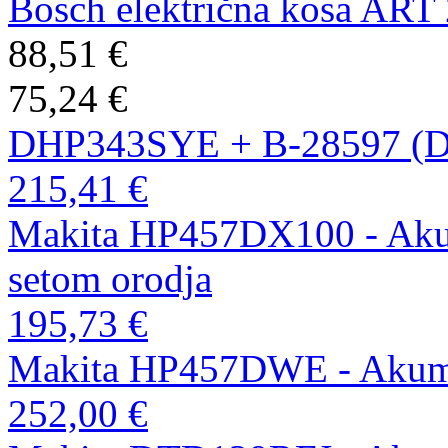
Bosch električna kosa ART
88,51 €
75,24 €
DHP343SYE + B-28597 (
215,41 €
Makita HP457DX100 - Akumu
setom orodja
195,73 €
Makita HP457DWE - Akumul
252,00 €