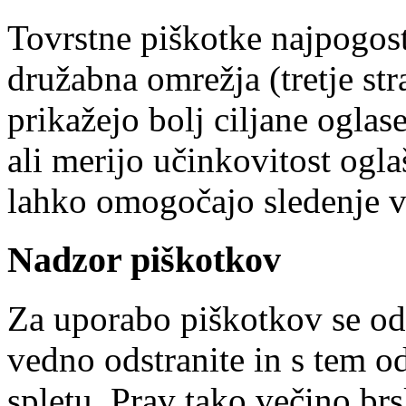
Tovrstne piškotke najpogost
družabna omrežja (tretje s
prikažejo bolj ciljane ogla
ali merijo učinkovitost ogla
lahko omogočajo sledenje v
Nadzor piškotkov
Za uporabo piškotkov se od
vedno odstranite in s tem o
spletu. Prav tako večino brs