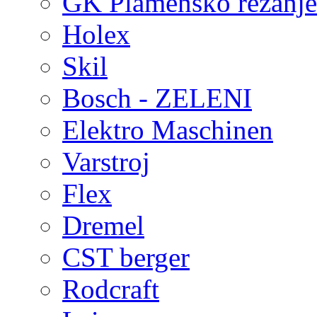
GK Plamensko rezanje 
Holex
Skil
Bosch - ZELENI
Elektro Maschinen
Varstroj
Flex
Dremel
CST berger
Rodcraft