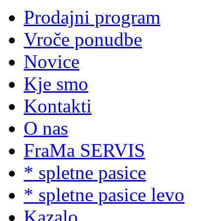
Prodajni program
Vroče ponudbe
Novice
Kje smo
Kontakti
O nas
FraMa SERVIS
* spletne pasice
* spletne pasice levo
Kazalo